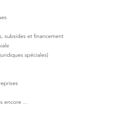
ues
s, subsides et financement
iale
juridiques spéciales)
reprises
s encore ...