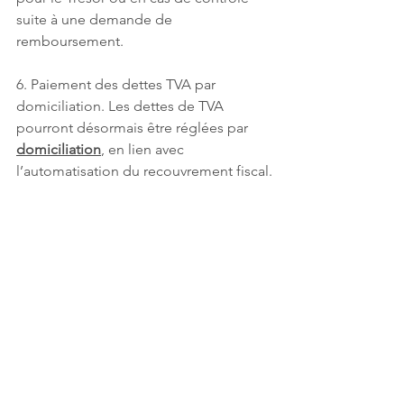
suite à une demande de 
remboursement.
6. Paiement des dettes TVA par 
domiciliation. Les dettes de TVA 
pourront désormais être réglées par 
domiciliation
, en lien avec 
l’automatisation du recouvrement fiscal.
Mise en œuvre Initialement prévues 
pour le 1er janvier 2024, ces mesures 
entreront en vigueur le 1er janvier 2025 
pour la plupart, avec certaines 
dispositions effectives à partir du 1er 
février 2025. Les assujettis sont 
encouragés à se préparer à ces 
nouvelles règles.